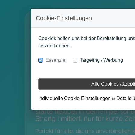
Cookie-Einstellungen
Dieser So
Cookies helfen uns bei der Bereitstellung un
wird
setzen können.
Essenziell
Targeting / Werbung
ZEHNSATI
Spürbar stärker, bewegl
Alle Cookies akzept
schmerzfreier!
Individuelle Cookie-Einstellungen & Details 
Sichere dir jetzt deine
10er-Kart
starte flexibel in deinen persön
Streng limitiert, nur für kurze Zei
Perfekt für alle, die uns unverbindlich