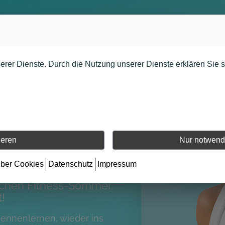
mmer
serer Dienste. Durch die Nutzung unserer Dienste erklären Sie 
ONELL
icher und
ieren
Nur notwend
über Cookies
Datenschutz
Impressum
e für nur 49 Euro*
und
lichen Fitness-Sommer.
t!
 kennenlernen, wieder ins